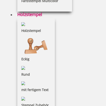
Farbstempel Multicolor
33,80 €
Holzstempel
inkl. 19 % Mwst.
Bestellen
Holzstempel
Eckig
Kupietz Metallstempelfarbe BA 4710 50 ml
Rund
12,05 €
mit fertigem Text
inkl. 19 % Mwst.
Stempel Zubehör