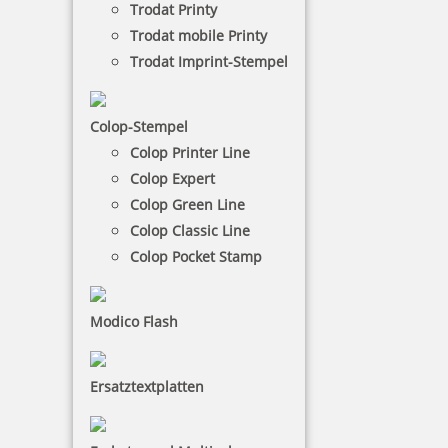
Trodat Printy
Trodat mobile Printy
NACH WUNSCHSTEMPEL FILTERN
Trodat Imprint-Stempel
€-
↑
Colop-Stempel
€+
↓
Colop Printer Line
Colop Expert
Colop Green Line
7 Artikel in der Kategorie
Colop Classic Line
Colop Pocket Stamp
Modico Flash
Metallstempelfarbe 8080 P 250 ml Schwarz
Ersatztextplatten