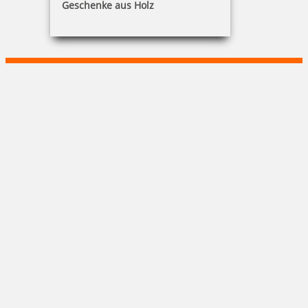
Geschenke aus Holz
Michael Wunder
Parkstraße 8|91413 Neustadt/Aisch
+49 9161 / 663388-2