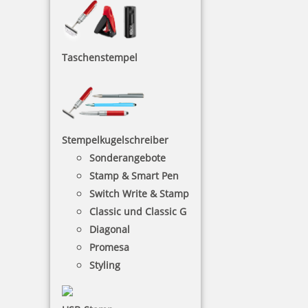
13,05 €
Taschenstempel
inkl. 19 % Mwst.
Bestellen
Stempelkugelschreiber
Sonderangebote
Stamp & Smart Pen
Switch Write & Stamp
Stempelfarbe 8122 P 50 ml für Etiketten, Papier,
Classic und Classic G
Medizinverpackungen
Diagonal
Promesa
Styling
13,40 €