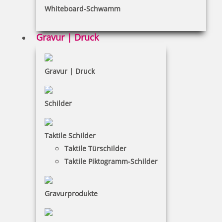
Whiteboard-Schwamm
Datenschutz
AGB
Gravur | Druck
Widerruf
Barrierefreiheit
Gravur | Druck
Vertrag widerrufen
Schilder
KUNDENBEREICH
Taktile Schilder
Mein Konto
Taktile Türschilder
Warenkorb
Taktile Piktogramm-Schilder
Kundenservice
Gravurprodukte
KONTAKT
Kolibri GmbH