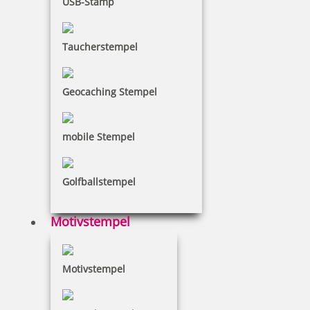
USB-Stamp
inkl. 19 % Mwst.
Bestellen
Taucherstempel
Geocaching Stempel
Spezialstempelfarbe 840 P 50 ml für Metall und abwischbare
mobile Stempel
Flächen
Golfballstempel
10,50 €
Motivstempel
inkl. 19 % Mwst.
Bestellen
Motivstempel