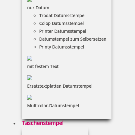
nur Datum
Trodat Datumsstempel
Metallstempelfarbe 8080 P 50 ml verschiedene Farben
Colop Datumsstempel
Printer Datumsstempel
Datumstempel zum Selbersetzen
Printy Datumsstempel
12,80 €
mit festem Text
inkl. 19 % Mwst.
Bestellen
Ersatztextplatten Datumstempel
Multicolor-Datumstempel
Metallstempelfarbe 8081 P 50 ml
Taschenstempel