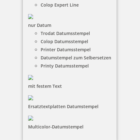
Colop Expert Line
Geben Sie im folgenden Feld den Text ein, wie
er auf dem Stempelabdruck erscheinen soll.
Achten Sie dabei auf exakte Schreibweise. Der
nur Datum
Text wird 1:1 übernommen
Trodat Datumsstempel
Colop Datumsstempel
Printer Datumsstempel
Datumstempel zum Selbersetzen
Printy Datumsstempel
mit festem Text
Hinweise Tragen Sie hier Hinweise und spezielle
Ersatztextplatten Datumstempel
Wünsche zur Beachtung an unsere
Satzabteilung / Auftragsbearbeitung ein.
Multicolor-Datumstempel