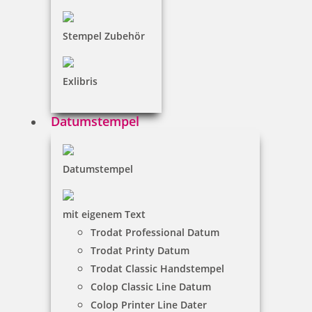
Wünschen Sie einen Korrekturabzug?
Stempel Zubehör
Breite in mm
Exlibris
Höhe in mm
Datumstempel
Zeilenzahl
Datumstempel
Ausrichtung
mit eigenem Text
Trodat Professional Datum
Umrandung
Trodat Printy Datum
ohne
Trodat Classic Handstempel
mit
Colop Classic Line Datum
Kissenfarbe
Colop Printer Line Dater