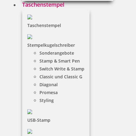
Taschenstempel
Taschenstempel
Stempelkugelschreiber
Logos, Vorlagen, Musterscans laden Sie uns
Sonderangebote
bitte hier hoch. Erlaubte Formate sind jpg, pdf,
Stamp & Smart Pen
xls, doc und eine Dateigröße von maximal
Switch Write & Stamp
10MB.
Classic und Classic G
Diagonal
Dateien hier her ziehen
Promesa
Doppelklick um auf Computer auszuwählen
Styling
USB-Stamp
es wurden noch keine Vorlagen