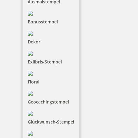
Ausmalstempel
Bonusstempel
Trodat Austauschkissen 6/9413 (Mobile Printy 9413)
Dekor
3,75 €
Exlibris-Stempel
inkl. 19 % Mwst.
Floral
Geocachingstempel
Herstellerinformationen
Glückwunsch-Stempel
Hersteller:
Trodat