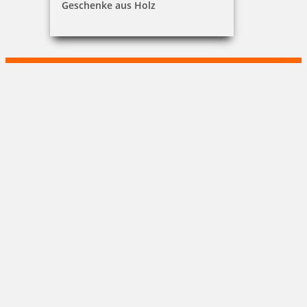
Geschenke aus Holz
Michael Wunder
Parkstraße 8|91413 Neustadt/Aisch
+49 9161 / 663388-2