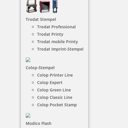
Hersteller:
Trodat
Max. Zeilen: 6
Max. Abdruckmaße: 58 x 22 mm
Trodat Stempel
Kissenfarben:
Trodat Professional
Trodat Printy
Trodat Printy 9413 mobiler Taxistempel für
Trodat mobile Printy
Fahrpreis Quittung
Trodat Imprint-Stempel
Colop-Stempel
21,35 €
Colop Printer Line
Colop Expert
Colop Green Line
-
Colop Classic Line
Colop Pocket Stamp
+
Gestaltung erst abschließen
Modico Flash