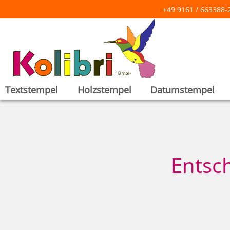
+49 9161 / 66338
Textstempel
Holzstempel
Datumstempel
Entsch