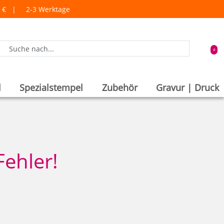
98 € |
2-3 Werktage
0
l
Spezialstempel
Zubehör
Gravur | Druck
Fehler!