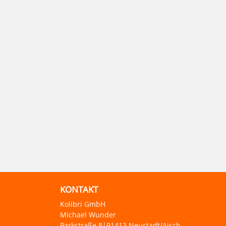
KONTAKT
Kolibri GmbH
Michael Wunder
Parkstraße 8|91413 Neustadt/Aisch